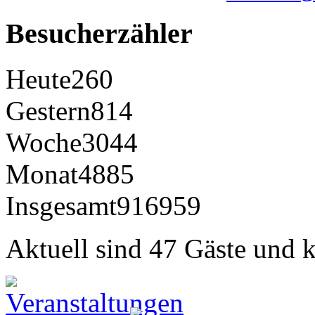
Besucherzähler
Heute
260
Gestern
814
Woche
3044
Monat
4885
Insgesamt
916959
Aktuell sind 47 Gäste und k