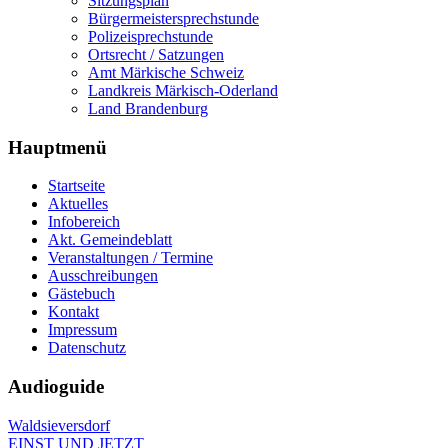
Sitzungsplan
Bürgermeistersprechstunde
Polizeisprechstunde
Ortsrecht / Satzungen
Amt Märkische Schweiz
Landkreis Märkisch-Oderland
Land Brandenburg
Hauptmenü
Startseite
Aktuelles
Infobereich
Akt. Gemeindeblatt
Veranstaltungen / Termine
Ausschreibungen
Gästebuch
Kontakt
Impressum
Datenschutz
Audioguide
Waldsieversdorf
EINST UND JETZT