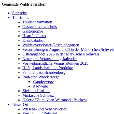
Gemeinde Waldsieversdorf
Startseite
Tourismus
Touristinformation
Gastgeberverzeichnis
Gastronomie
Heartfieldhaus
Kleinbahnhof
Waldsieversdorfer Geschiebegarten
Veranstaltungen August 2026 in der Märkischen Schwei
Osterangebote 2026 in der Märkischen Schweiz
Naturpark Veranstaltungskalender
Vorweihnachtliche Veranstaltungen 2025
Höfe, Landschaft und Produkte
Familienpass Brandenburg
Rad- und Wanderwege
Wanderwege
Radwege
Ziele im Umland
Märkische Schweiz
Galerie "Zum Alten Warmbad" Buckow
Unser Ort
Wissens- und Sehenswertes
Entstehung / Zeittafel