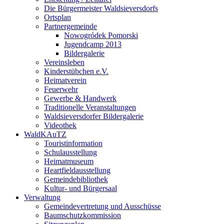
Die Bürgermeister Waldsieversdorfs
Ortsplan
Partnergemeinde
Nowogródek Pomorski
Jugendcamp 2013
Bildergalerie
Vereinsleben
Kinderstübchen e.V.
Heimatverein
Feuerwehr
Gewerbe & Handwerk
Traditionelle Veranstaltungen
Waldsieversdorfer Bildergalerie
Videothek
WaldKAuTZ
Touristinformation
Schulausstellung
Heimatmuseum
Heartfieldausstellung
Gemeindebibliothek
Kultur- und Bürgersaal
Verwaltung
Gemeindevertretung und Ausschüsse
Baumschutzkommission