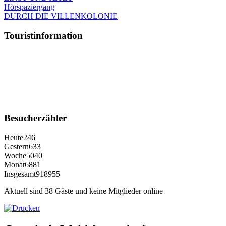
Hörspaziergang
DURCH DIE VILLENKOLONIE
Touristinformation
Besucherzähler
Heute
246
Gestern
633
Woche
5040
Monat
6881
Insgesamt
918955
Aktuell sind 38 Gäste und keine Mitglieder online