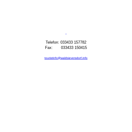
Telefon: 033433 157782
Fax: 033433 150415
touristinfo@waldsieversdorf.info