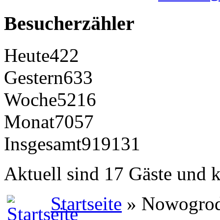
Besucherzähler
Heute
422
Gestern
633
Woche
5216
Monat
7057
Insgesamt
919131
Aktuell sind 17 Gäste und k
Startseite
» Nowogrod