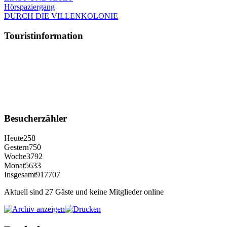
Hörspaziergang
DURCH DIE VILLENKOLONIE
Touristinformation
Besucherzähler
Heute
258
Gestern
750
Woche
3792
Monat
5633
Insgesamt
917707
Aktuell sind 27 Gäste und keine Mitglieder online