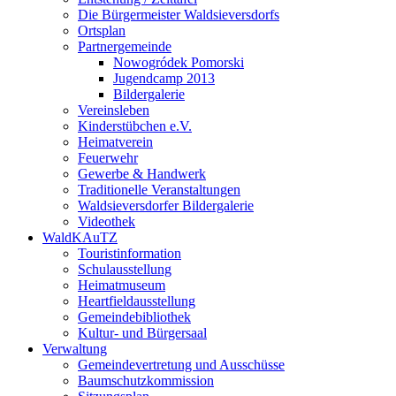
Die Bürgermeister Waldsieversdorfs
Ortsplan
Partnergemeinde
Nowogródek Pomorski
Jugendcamp 2013
Bildergalerie
Vereinsleben
Kinderstübchen e.V.
Heimatverein
Feuerwehr
Gewerbe & Handwerk
Traditionelle Veranstaltungen
Waldsieversdorfer Bildergalerie
Videothek
WaldKAuTZ
Touristinformation
Schulausstellung
Heimatmuseum
Heartfieldausstellung
Gemeindebibliothek
Kultur- und Bürgersaal
Verwaltung
Gemeindevertretung und Ausschüsse
Baumschutzkommission