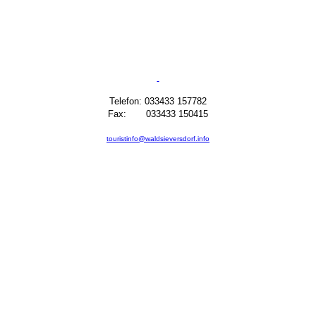
Telefon: 033433 157782
Fax: 033433 150415
touristinfo@waldsieversdorf.info