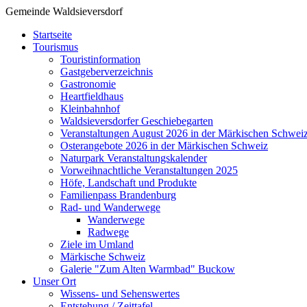
Gemeinde Waldsieversdorf
Startseite
Tourismus
Touristinformation
Gastgeberverzeichnis
Gastronomie
Heartfieldhaus
Kleinbahnhof
Waldsieversdorfer Geschiebegarten
Veranstaltungen August 2026 in der Märkischen Schwei
Osterangebote 2026 in der Märkischen Schweiz
Naturpark Veranstaltungskalender
Vorweihnachtliche Veranstaltungen 2025
Höfe, Landschaft und Produkte
Familienpass Brandenburg
Rad- und Wanderwege
Wanderwege
Radwege
Ziele im Umland
Märkische Schweiz
Galerie "Zum Alten Warmbad" Buckow
Unser Ort
Wissens- und Sehenswertes
Entstehung / Zeittafel