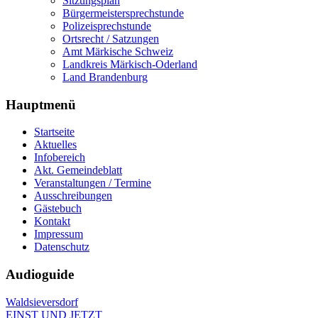
Sitzungsplan
Bürgermeistersprechstunde
Polizeisprechstunde
Ortsrecht / Satzungen
Amt Märkische Schweiz
Landkreis Märkisch-Oderland
Land Brandenburg
Hauptmenü
Startseite
Aktuelles
Infobereich
Akt. Gemeindeblatt
Veranstaltungen / Termine
Ausschreibungen
Gästebuch
Kontakt
Impressum
Datenschutz
Audioguide
Waldsieversdorf
EINST UND JETZT