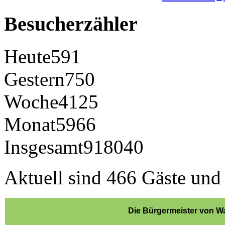
Besucherzähler
Heute
591
Gestern
750
Woche
4125
Monat
5966
Insgesamt
918040
Aktuell sind 466 Gäste und 
Die Bürgermeister von Wa