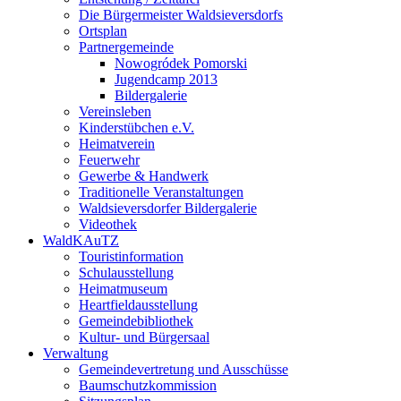
Die Bürgermeister Waldsieversdorfs
Ortsplan
Partnergemeinde
Nowogródek Pomorski
Jugendcamp 2013
Bildergalerie
Vereinsleben
Kinderstübchen e.V.
Heimatverein
Feuerwehr
Gewerbe & Handwerk
Traditionelle Veranstaltungen
Waldsieversdorfer Bildergalerie
Videothek
WaldKAuTZ
Touristinformation
Schulausstellung
Heimatmuseum
Heartfieldausstellung
Gemeindebibliothek
Kultur- und Bürgersaal
Verwaltung
Gemeindevertretung und Ausschüsse
Baumschutzkommission