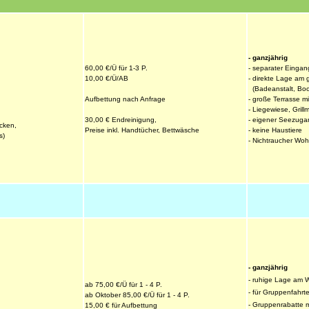
- ganzjährig
60,00 €/Ü für 1-3 P.
- separater Eingan
10,00 €/Ü/AB
- direkte Lage am
  (Badeanstalt, Bo
Aufbettung nach Anfrage
- große Terrasse m
- Liegewiese, Grillm
30,00 € Endreinigung,
- eigener Seezuga
cken,
Preise inkl. Handtücher, Bettwäsche
- keine Haustiere
s)
- Nichtraucher Wo
- ganzjährig
- ruhige Lage am 
ab 75,00 €/Ü für 1 - 4 P. 
- für Gruppenfahrt
ab Oktober 85,00 €/Ü für 1 - 4 P. 
- Gruppenrabatte 
15,00 € für Aufbettung