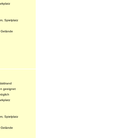
arkplatz
m, Spielplatz
s Gelände
Waldrand
en geeignet
möglich
arkplatz
m, Spielplatz
s Gelände