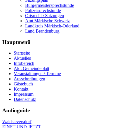
Sitzungsplan
Bürgermeistersprechstunde
Polizeisprechstunde
Ortsrecht / Satzungen
Amt Märkische Schweiz
Landkreis Märkisch-Oderland
Land Brandenburg
Hauptmenü
Startseite
Aktuelles
Infobereich
Akt. Gemeindeblatt
Veranstaltungen / Termine
Ausschreibungen
Gästebuch
Kontakt
Impressum
Datenschutz
Audioguide
Waldsieversdorf
EINST UND JETZT