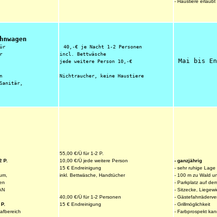
- Haustiere erlaubt
hnwagen
ür 
40,-€ je Nacht 1-2 Personen
r
incl. Bettwäsche
 Mai bis En
jede weitere Person 10,-€
n
Nichtraucher, keine Haustiere
Sanitär,
55,00 €/Ü für 1-2 P.
2 P.
10,00 €/Ü jede weitere Person
- ganzjährig
15 € Endreinigung
- sehr ruhige Lage
inkl. Bettwäsche, Handtücher
- 100 m zu Wald u
um,
- Parkplatz auf de
en
- Sitzecke, Liegew
AN
40,00 €/Ü für 1-2 Personen
- Gästefahrräderver
15 € Endreinigung
- Grillmöglichkeit
 P.
- Farbprospekt ka
afbereich