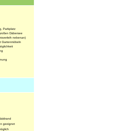
g, Parkplatz
 großen Däbersee
otsverleih nebenan)
it Gartenmöbeln
öglichkeit
ng
hnung
Waldrand
en geeignet
möglich