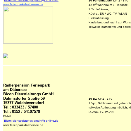
10 Ferienhäuser
 für  1 - 6 P.
2
www.ferienpark-daebersee.de
42 m
 Wohnraum u. Terrasse,
2 Schlafräume,
Küche,, DU / WC, TV, WLAN
Elektroheizung,
Kinderbett und -stuhl auf Wuns
Teilweise barrierefrei und bereit
Radlerpension Ferienpark 
am Däbersee
Bicon Dienstleitungs GmbH
Dahmsdorfer Straße 59
10 DZ für 1 - 2 P.
15377 Waldsieversdorf
17qm, Schlafraum mit getrennt
Tel.: 033433 / 57400
teilweise Aufbettung möglich, k
Tel.: 0152 / 54107579
Du/WC, TV, WLAN
EMail: 

Bicon-dienstleistungs-gmbh@t-online.de
www.ferienpark-daebersee.de