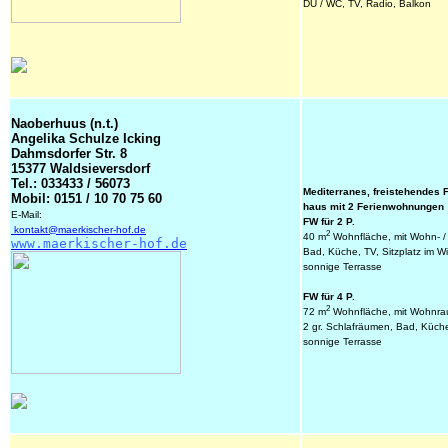
DU / WC, TV, Radio, Balkon
Naoberhuus (n.t.)
Angelika Schulze Icking
Dahmsdorfer Str. 8
15377 Waldsieversdorf
Tel.: 033433 / 56073
Mediterranes, freistehendes F
Mobil: 0151 / 10 70 75 60
haus
mit 2 Ferienwohnungen
E-Mail: 
FW für 2 P.
kontakt@maerkischer-hof.de
2
40 m
 Wohnfläche, mit Wohn- /
www.maerkischer-hof.de
Bad, Küche, TV, Sitzplatz im Wi
sonnige Terrasse
FW für 4 P.
2
72 m
 Wohnfläche, mit Wohnra
2 gr. Schlafräumen, Bad, Küche
sonnige Terrasse