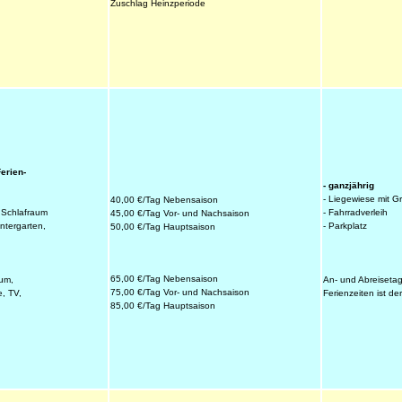
Zuschlag Heinzperiode
erien-
- ganzjährig
- Liegewiese mit Gr
40,00 €/Tag Nebensaison
- Fahrradverleih
 Schlafraum
45,00 €/Tag Vor- und Nachsaison
- Parkplatz
ntergarten,
50,00 €/Tag Hauptsaison
65,00 €/Tag Nebensaison
An- und Abreisetag
um,
75,00 €/Tag Vor- und Nachsaison
Ferienzeiten ist d
, TV,
85,00 €/Tag Hauptsaison