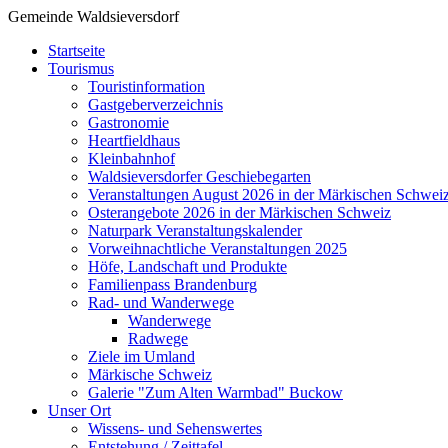
Gemeinde Waldsieversdorf
Startseite
Tourismus
Touristinformation
Gastgeberverzeichnis
Gastronomie
Heartfieldhaus
Kleinbahnhof
Waldsieversdorfer Geschiebegarten
Veranstaltungen August 2026 in der Märkischen Schwei
Osterangebote 2026 in der Märkischen Schweiz
Naturpark Veranstaltungskalender
Vorweihnachtliche Veranstaltungen 2025
Höfe, Landschaft und Produkte
Familienpass Brandenburg
Rad- und Wanderwege
Wanderwege
Radwege
Ziele im Umland
Märkische Schweiz
Galerie "Zum Alten Warmbad" Buckow
Unser Ort
Wissens- und Sehenswertes
Entstehung / Zeittafel