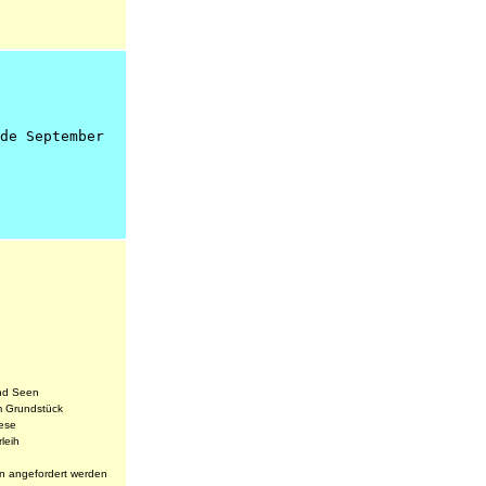
de September
nd Seen
m Grundstück
iese
leih
nn angefordert werden