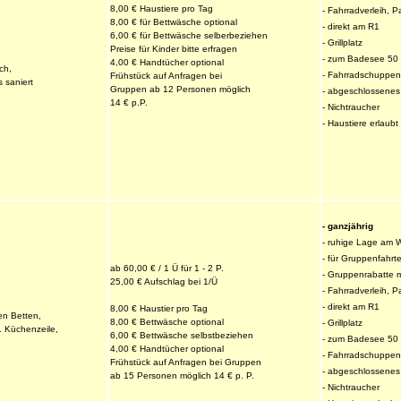
8,00 € Haustiere pro Tag
- Fahrradverleih, P
8,00 € für Bettwäsche optional
- direkt am R1
6,00 € für Bettwäsche selberbeziehen
- Grillplatz
Preise für Kinder bitte erfragen
- zum Badesee 50 
4,00 € Handtücher optional
ch,
- Fahrradschuppen
Frühstück auf Anfragen bei
s saniert 
Gruppen ab 12 Personen möglich
- abgeschlossene
14 € p.P.
- Nichtraucher
- Haustiere erlaubt
- ganzjährig
- ruhige Lage am 
- für Gruppenfahrt
ab 60,00 € / 1 Ü für 1 - 2 P.
- Gruppenrabatte 
25,00 € Aufschlag bei 1/Ü
- Fahrradverleih, P
- direkt am R1
8,00 € Haustier pro Tag
en Betten,
8,00 € Bettwäsche optional
- Grillplatz
l. Küchenzeile,
6,00 € Bettwäsche selbstbeziehen
- zum Badesee 50 
4,00 € Handtücher optional
- Fahrradschuppen
Frühstück auf Anfragen bei Gruppen
- abgeschlossene
ab 15 Personen möglich 14 € p. P.
- Nichtraucher