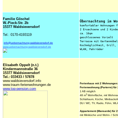
Familie Göschel
Übernachtung im Wo
W.-Pieck-Str. 2b
komfortabler Wohnwagen f
15377 Waldsieversdorf
2 Erwachsene und 2 Kinde
ca. 16qm
Tel.: 0170-4193119
geschlossenes Vorzelt
Terrasse mit Gartenmöbel
info@uebernachtung-waldsieversdorf.de
Kochmöglichkeit, Grill, 
www.uebernachtung-waldsieversdorf.de
WLAN, Fahrräder
Elisabeth Oppelt (n.t.)
Kindermannstraße 36
15377 Waldsieversdorf
Tel.: 033433 / 57878
www.waldsieversdorf.info
Ferienhaus mit 2 Wohnungen:
www.traum-ferienwohnungen.de
Ferienwohnung (Parterre) für 
www.top-pension.com
1 AB möglich
2
48 m
 Wohnfläche, mit Wohnra
Schlafraum, Küche, Minibackof
DU / WC, TV, Radio, Föhn, WL
Appartement (Mansarde) für 2
mit Miniküche und Wohn- / Schl