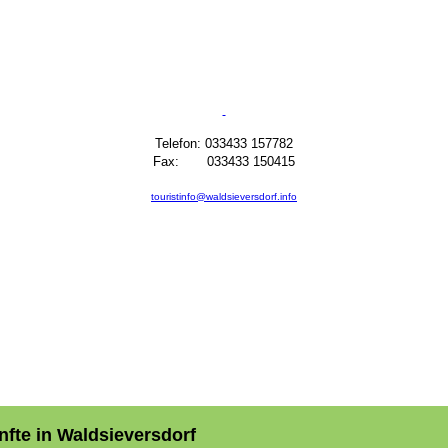
Telefon: 033433 157782
Fax: 033433 150415
touristinfo@waldsieversdorf.info
nfte in Waldsieversdorf