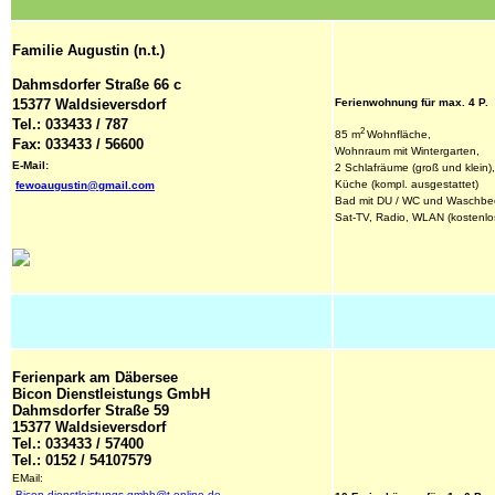
Familie Augustin (n.t.)
Dahmsdorfer Straße 66 c
15377 Waldsieversdorf
Ferienwohnung für max. 4 P.
Tel.: 033433 / 787
2 
85 m
Wohnfläche, 
Fax: 033433 / 56600
Wohnraum mit Wintergarten,
E-Mail: 
2 Schlafräume (groß und klein),
Küche (kompl. ausgestattet)
fewoaugustin@gmail.com
Bad mit DU / WC und Waschbe
Sat-TV, Radio, WLAN (kostenlo
Ferienpark am Däbersee
Bicon Dienstleistungs GmbH
Dahmsdorfer Straße 59
15377 Waldsieversdorf
Tel.: 033433 / 57400
Tel.: 0152 / 54107579
EMail: 

Bicon-dienstleistungs-gmbh@t-online.de