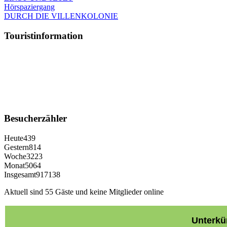
Hörspaziergang
DURCH DIE VILLENKOLONIE
Touristinformation
Besucherzähler
Heute
439
Gestern
814
Woche
3223
Monat
5064
Insgesamt
917138
Aktuell sind 55 Gäste und keine Mitglieder online
Unterkü