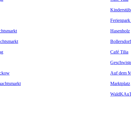
Kinderstüb
Ferienpark
chtsmarkt
Hasenholz
achtsmarkt
Bollersdorf
ag
Café Tilia
Geschwiste
uckow
Auf dem M
achtsmarkt
Marktplatz
WaldKAu