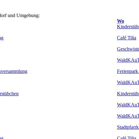
sdorf und Umgebung:
Wo
Kinderstüb
ag
Café Tilia
Geschwiste
WaldKAu
esversammlung
Ferienpark
WaldKAu
rstübchen
Kinderstüb
WaldKAu
WaldKAu
Stadtpfarr
ag
Café Tilia