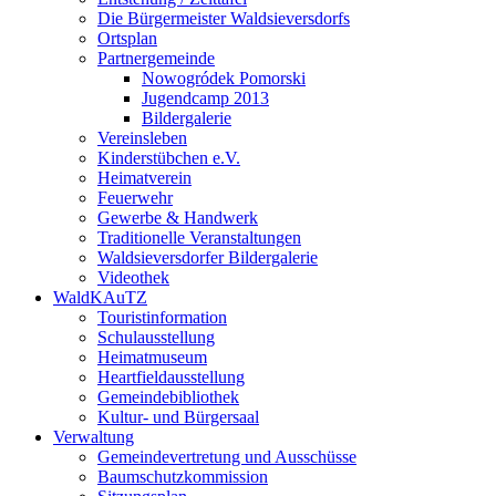
Die Bürgermeister Waldsieversdorfs
Ortsplan
Partnergemeinde
Nowogródek Pomorski
Jugendcamp 2013
Bildergalerie
Vereinsleben
Kinderstübchen e.V.
Heimatverein
Feuerwehr
Gewerbe & Handwerk
Traditionelle Veranstaltungen
Waldsieversdorfer Bildergalerie
Videothek
WaldKAuTZ
Touristinformation
Schulausstellung
Heimatmuseum
Heartfieldausstellung
Gemeindebibliothek
Kultur- und Bürgersaal
Verwaltung
Gemeindevertretung und Ausschüsse
Baumschutzkommission