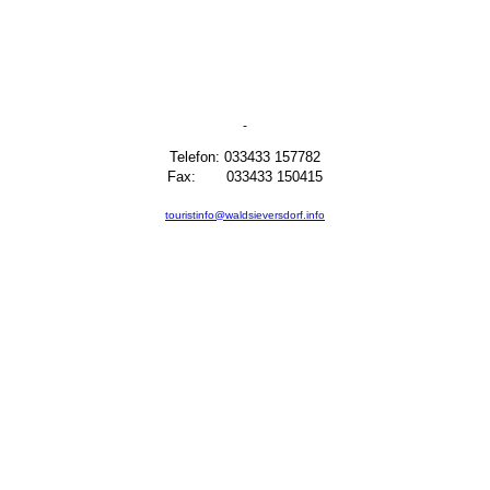
Telefon: 033433 157782
Fax: 033433 150415
touristinfo@waldsieversdorf.info