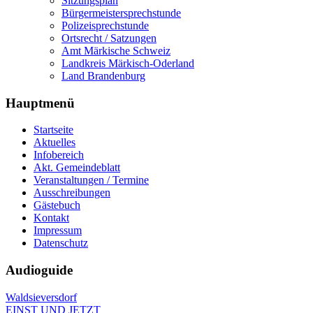
Sitzungsplan
Bürgermeistersprechstunde
Polizeisprechstunde
Ortsrecht / Satzungen
Amt Märkische Schweiz
Landkreis Märkisch-Oderland
Land Brandenburg
Hauptmenü
Startseite
Aktuelles
Infobereich
Akt. Gemeindeblatt
Veranstaltungen / Termine
Ausschreibungen
Gästebuch
Kontakt
Impressum
Datenschutz
Audioguide
Waldsieversdorf
EINST UND JETZT