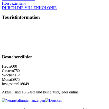
Hörspaziergang
DURCH DIE VILLENKOLONIE
Touristinformation
Besucherzähler
Heute
600
Gestern
750
Woche
4134
Monat
5975
Insgesamt
918049
Aktuell sind 16 Gäste und keine Mitglieder online