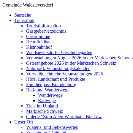
Gemeinde Waldsieversdorf
Startseite
Tourismus
Touristinformation
Gastgeberverzeichnis
Gastronomie
Heartfieldhaus
Kleinbahnhof
Waldsieversdorfer Geschiebegarten
Veranstaltungen August 2026 in der Märkischen Schwei
Osterangebote 2026 in der Märkischen Schweiz
Naturpark Veranstaltungskalender
Vorweihnachtliche Veranstaltungen 2025
Höfe, Landschaft und Produkte
Familienpass Brandenburg
Rad- und Wanderwege
Wanderwege
Radwege
Ziele im Umland
Märkische Schweiz
Galerie "Zum Alten Warmbad" Buckow
Unser Ort
Wissens- und Sehenswertes
Entstehung / Zeittafel