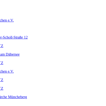
chen e.V.
r-Scholl-Straße 12
TZ
 am Däbersee
TZ
chen e.V.
TZ
TZ
kirche Müncheberg