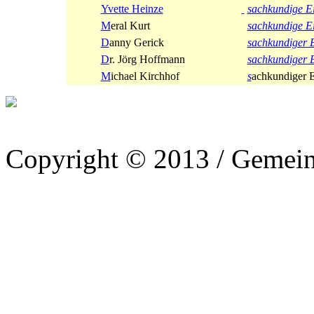
Yvette Heinze
sachkundige E
M
eral Kurt
sachkundige E
D
anny Gerick
sachkundiger 
D
r. Jörg Hoffmann
sachkundiger 
M
ichael Kirchhof
s
achkundiger 
Copyright © 2013 / Gemein