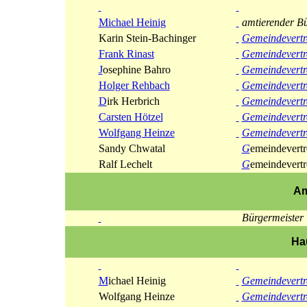
Michael Heinig
amtierender Bü
Karin Stein-Bachinger
Gemeindevertr
Frank Rinast
Gemeindevertr
J
osephine Bahro
Gemeindevertr
Holger Rehbach
Gemeindevertr
D
irk Herbrich
Gemeindevertr
Carsten Hötzel
Gemeindevertr
Wolfgang Heinze
Gemeindevertr
Sandy Chwatal
G
emeindevertr
Ralf Lechelt
G
emeindevertr
Am
Bürgermeister
Ha
M
ichael Heinig
Gemeindevertr
Wolfgang Heinze
Gemeindevertr