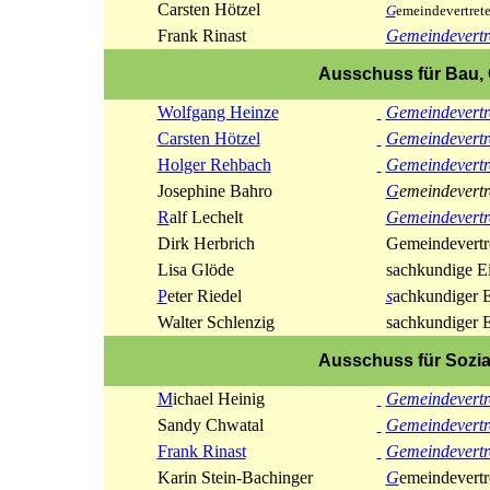
Carsten Hötzel
G
emeindevertrete
Frank Rinast
Gemeindevertr
Ausschuss für Bau,
Wolfgang Heinze
Gemeindevertr
Carsten Hötzel
Gemeindevertr
Holger Rehbach
Gemeindevertr
Josephine Bahro
G
emeindevertr
R
alf Lechelt
Gemeindevertr
Dirk Herbrich
Gemeindevertr
Lisa Glöde
sachkundige E
P
eter Riedel
s
achkundiger 
Walter Schlenzig
sachkundiger 
Ausschuss für Sozia
M
ichael Heinig
Gemeindevertr
Sandy Chwatal
Gemeindevertr
Frank Rinast
Gemeindevertr
Karin Stein-Bachinger
G
emeindevertr