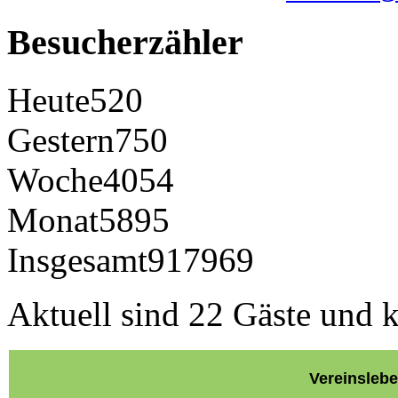
Besucherzähler
Heute
520
Gestern
750
Woche
4054
Monat
5895
Insgesamt
917969
Aktuell sind 22 Gäste und k
Vereinsleb