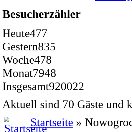
Besucherzähler
Heute
477
Gestern
835
Woche
478
Monat
7948
Insgesamt
920022
Aktuell sind 70 Gäste und k
Startseite
» Nowogrod