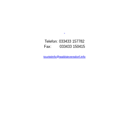
Telefon: 033433 157782
Fax: 033433 150415
touristinfo@waldsieversdorf.info