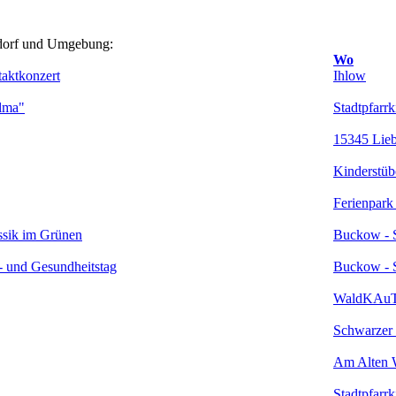
sdorf und Umgebung:
Wo
taktkonzert
Ihlow
lma"
Stadtpfarr
15345 Lie
Kinderstüb
Ferienpark
ssik im Grünen
Buckow - 
 und Gesundheitstag
Buckow - 
WaldKAu
Schwarzer
Am Alten 
Stadtpfarr