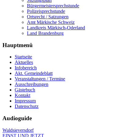
Sitzungsplan
Bürgermeistersprechstunde
Polizeisprechstunde
Ortsrecht / Satzungen
Amt Märkische Schweiz
Landkreis Märkisch-Oderland
Land Brandenburg
Hauptmenü
Startseite
Aktuelles
Infobereich
Akt. Gemeindeblatt
Veranstaltungen / Termine
Ausschreibungen
Gästebuch
Kontakt
Impressum
Datenschutz
Audioguide
Waldsieversdorf
EINST UND JETZT