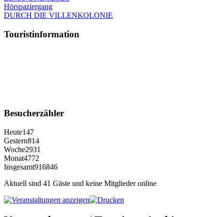
Hörspaziergang
DURCH DIE VILLENKOLONIE
Touristinformation
Besucherzähler
Heute
147
Gestern
814
Woche
2931
Monat
4772
Insgesamt
916846
Aktuell sind 41 Gäste und keine Mitglieder online