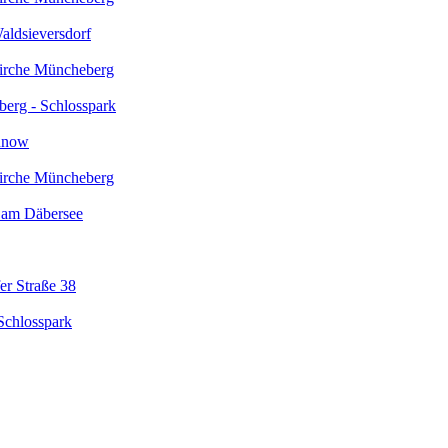
Waldsieversdorf
kirche Müncheberg
erg - Schlosspark
unow
kirche Müncheberg
 am Däbersee
r Straße 38
Schlosspark