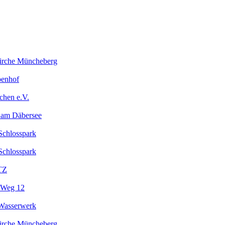
kirche Müncheberg
benhof
chen e.V.
 am Däbersee
Schlosspark
Schlosspark
TZ
 Weg 12
Wasserwerk
kirche Müncheberg