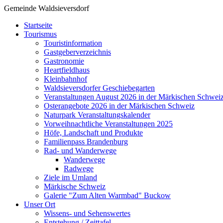
Gemeinde Waldsieversdorf
Startseite
Tourismus
Touristinformation
Gastgeberverzeichnis
Gastronomie
Heartfieldhaus
Kleinbahnhof
Waldsieversdorfer Geschiebegarten
Veranstaltungen August 2026 in der Märkischen Schwei
Osterangebote 2026 in der Märkischen Schweiz
Naturpark Veranstaltungskalender
Vorweihnachtliche Veranstaltungen 2025
Höfe, Landschaft und Produkte
Familienpass Brandenburg
Rad- und Wanderwege
Wanderwege
Radwege
Ziele im Umland
Märkische Schweiz
Galerie "Zum Alten Warmbad" Buckow
Unser Ort
Wissens- und Sehenswertes
Entstehung / Zeittafel