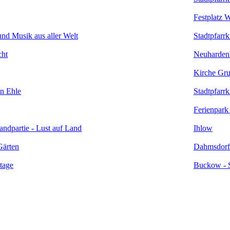
Festplatz 
und Musik aus aller Welt
Stadtpfarr
cht
Neuhardenb
Kirche Gr
en Ehle
Stadtpfarr
Ferienpark
ndpartie - Lust auf Land
Ihlow
Gärten
Dahmsdorfe
tage
Buckow - 