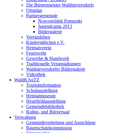
Die Bürgermeister Waldsieversdorfs
Ortsplan
Partnergemeinde
Nowogródek Pomorski
Jugendcamp 2013
Bildergalerie
Vereinsleben
Kinderstübchen e.V.
Heimatverein
Feuerwehr
Gewerbe & Handwerk
Traditionelle Veranstaltungen
Waldsieversdorfer Bildergalerie
Videothek
WaldKAuTZ
Touristinformation
Schulausstellung
Heimatmuseum
Heartfieldausstellung
Gemeindebibliothek
Kultur- und Bürgersaal
Verwaltung
Gemeindevertretung und Ausschüsse
Baumschutzkommission