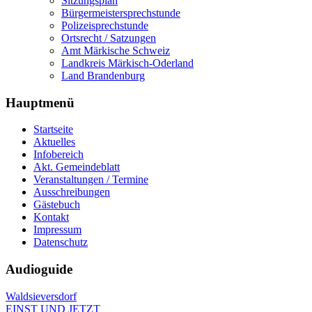
Sitzungsplan
Bürgermeistersprechstunde
Polizeisprechstunde
Ortsrecht / Satzungen
Amt Märkische Schweiz
Landkreis Märkisch-Oderland
Land Brandenburg
Hauptmenü
Startseite
Aktuelles
Infobereich
Akt. Gemeindeblatt
Veranstaltungen / Termine
Ausschreibungen
Gästebuch
Kontakt
Impressum
Datenschutz
Audioguide
Waldsieversdorf
EINST UND JETZT