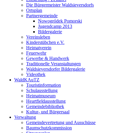
Die Bürgermeister Waldsieversdorfs
Ortsplan
Partnergemeinde
Nowogródek Pomorski
Jugendcamp 2013
Bildergalerie
Vereinsleben
Kinderstübchen e.V.
Heimatverein
Feuerwehr
Gewerbe & Handwerk
Traditionelle Veranstaltungen
Waldsieversdorfer Bildergalerie
Videothek
WaldKAuTZ
Touristinformation
Schulausstellung
Heimatmuseum
Heartfieldausstellung
Gemeindebibliothek
Kultur- und Bürgersaal
Verwaltung
Gemeindevertretung und Ausschüsse
Baumschutzkommission