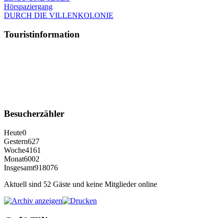
Hörspaziergang
DURCH DIE VILLENKOLONIE
Touristinformation
Besucherzähler
Heute
0
Gestern
627
Woche
4161
Monat
6002
Insgesamt
918076
Aktuell sind 52 Gäste und keine Mitglieder online