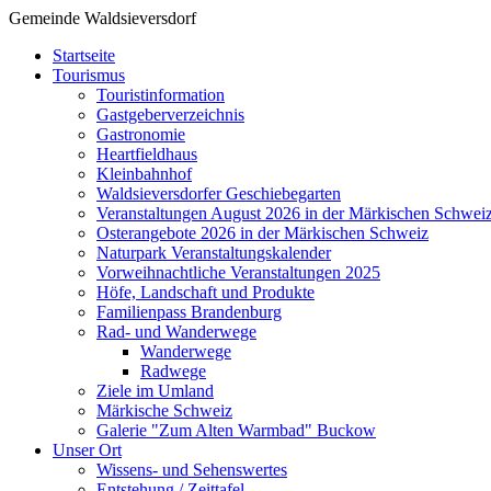
Gemeinde Waldsieversdorf
Startseite
Tourismus
Touristinformation
Gastgeberverzeichnis
Gastronomie
Heartfieldhaus
Kleinbahnhof
Waldsieversdorfer Geschiebegarten
Veranstaltungen August 2026 in der Märkischen Schwei
Osterangebote 2026 in der Märkischen Schweiz
Naturpark Veranstaltungskalender
Vorweihnachtliche Veranstaltungen 2025
Höfe, Landschaft und Produkte
Familienpass Brandenburg
Rad- und Wanderwege
Wanderwege
Radwege
Ziele im Umland
Märkische Schweiz
Galerie "Zum Alten Warmbad" Buckow
Unser Ort
Wissens- und Sehenswertes
Entstehung / Zeittafel