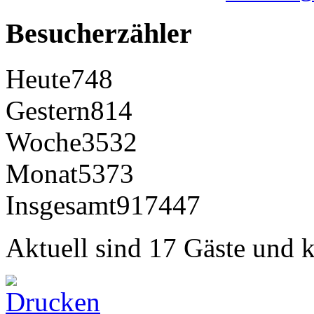
Besucherzähler
Heute
748
Gestern
814
Woche
3532
Monat
5373
Insgesamt
917447
Aktuell sind 17 Gäste und k