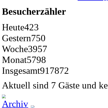
Besucherzähler
Heute
423
Gestern
750
Woche
3957
Monat
5798
Insgesamt
917872
Aktuell sind 7 Gäste und ke