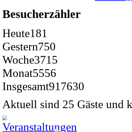
Besucherzähler
Heute
181
Gestern
750
Woche
3715
Monat
5556
Insgesamt
917630
Aktuell sind 25 Gäste und k