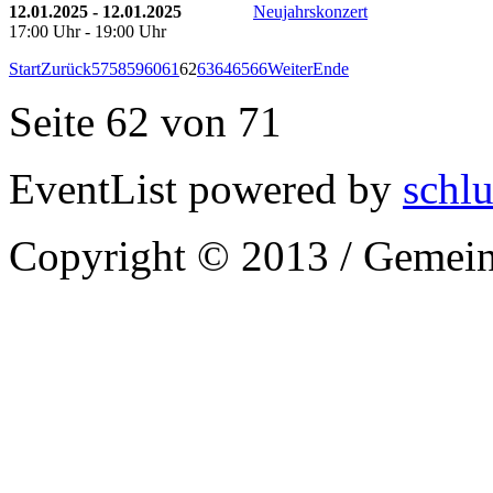
12.01.2025 - 12.01.2025
Neujahrskonzert
17:00 Uhr - 19:00 Uhr
Start
Zurück
57
58
59
60
61
62
63
64
65
66
Weiter
Ende
Seite 62 von 71
EventList powered by
schlu
Copyright © 2013 / Gemein