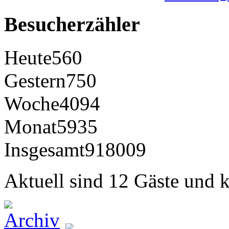
Besucherzähler
Heute
560
Gestern
750
Woche
4094
Monat
5935
Insgesamt
918009
Aktuell sind 12 Gäste und k