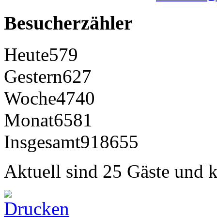
Besucherzähler
Heute
579
Gestern
627
Woche
4740
Monat
6581
Insgesamt
918655
Aktuell sind 25 Gäste und k