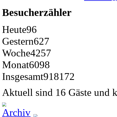
Besucherzähler
Heute
96
Gestern
627
Woche
4257
Monat
6098
Insgesamt
918172
Aktuell sind 16 Gäste und k