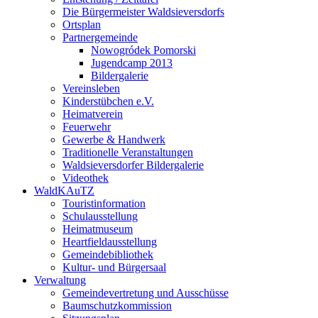
Die Bürgermeister Waldsieversdorfs
Ortsplan
Partnergemeinde
Nowogródek Pomorski
Jugendcamp 2013
Bildergalerie
Vereinsleben
Kinderstübchen e.V.
Heimatverein
Feuerwehr
Gewerbe & Handwerk
Traditionelle Veranstaltungen
Waldsieversdorfer Bildergalerie
Videothek
WaldKAuTZ
Touristinformation
Schulausstellung
Heimatmuseum
Heartfieldausstellung
Gemeindebibliothek
Kultur- und Bürgersaal
Verwaltung
Gemeindevertretung und Ausschüsse
Baumschutzkommission