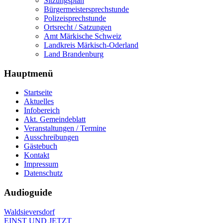
Sitzungsplan
Bürgermeistersprechstunde
Polizeisprechstunde
Ortsrecht / Satzungen
Amt Märkische Schweiz
Landkreis Märkisch-Oderland
Land Brandenburg
Hauptmenü
Startseite
Aktuelles
Infobereich
Akt. Gemeindeblatt
Veranstaltungen / Termine
Ausschreibungen
Gästebuch
Kontakt
Impressum
Datenschutz
Audioguide
Waldsieversdorf
EINST UND JETZT