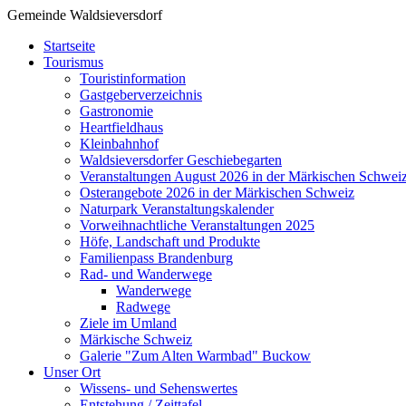
Gemeinde Waldsieversdorf
Startseite
Tourismus
Touristinformation
Gastgeberverzeichnis
Gastronomie
Heartfieldhaus
Kleinbahnhof
Waldsieversdorfer Geschiebegarten
Veranstaltungen August 2026 in der Märkischen Schwei
Osterangebote 2026 in der Märkischen Schweiz
Naturpark Veranstaltungskalender
Vorweihnachtliche Veranstaltungen 2025
Höfe, Landschaft und Produkte
Familienpass Brandenburg
Rad- und Wanderwege
Wanderwege
Radwege
Ziele im Umland
Märkische Schweiz
Galerie "Zum Alten Warmbad" Buckow
Unser Ort
Wissens- und Sehenswertes
Entstehung / Zeittafel