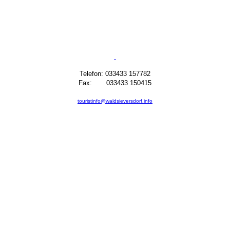
Telefon: 033433 157782
Fax: 033433 150415
touristinfo@waldsieversdorf.info