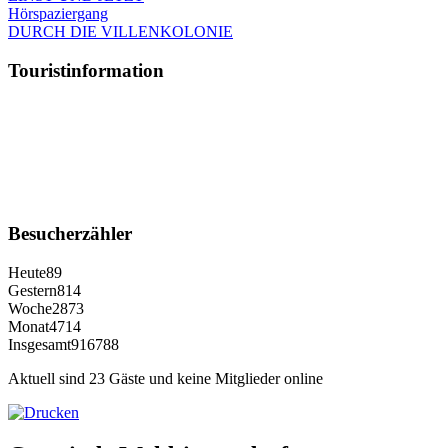
Hörspaziergang
DURCH DIE VILLENKOLONIE
Touristinformation
Besucherzähler
Heute
89
Gestern
814
Woche
2873
Monat
4714
Insgesamt
916788
Aktuell sind 23 Gäste und keine Mitglieder online