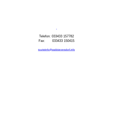
Telefon: 033433 157782
Fax: 033433 150415
touristinfo@waldsieversdorf.info