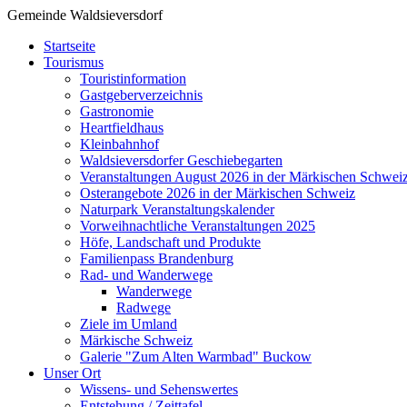
Gemeinde Waldsieversdorf
Startseite
Tourismus
Touristinformation
Gastgeberverzeichnis
Gastronomie
Heartfieldhaus
Kleinbahnhof
Waldsieversdorfer Geschiebegarten
Veranstaltungen August 2026 in der Märkischen Schwei
Osterangebote 2026 in der Märkischen Schweiz
Naturpark Veranstaltungskalender
Vorweihnachtliche Veranstaltungen 2025
Höfe, Landschaft und Produkte
Familienpass Brandenburg
Rad- und Wanderwege
Wanderwege
Radwege
Ziele im Umland
Märkische Schweiz
Galerie "Zum Alten Warmbad" Buckow
Unser Ort
Wissens- und Sehenswertes
Entstehung / Zeittafel