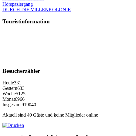
Hörspaziergang
DURCH DIE VILLENKOLONIE
Touristinformation
Besucherzähler
Heute
331
Gestern
633
Woche
5125
Monat
6966
Insgesamt
919040
Aktuell sind 40 Gäste und keine Mitglieder online