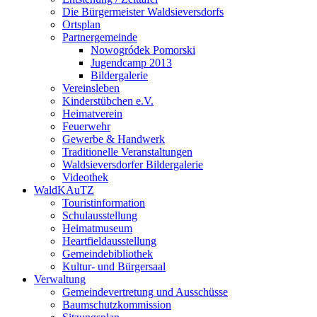
Die Bürgermeister Waldsieversdorfs
Ortsplan
Partnergemeinde
Nowogródek Pomorski
Jugendcamp 2013
Bildergalerie
Vereinsleben
Kinderstübchen e.V.
Heimatverein
Feuerwehr
Gewerbe & Handwerk
Traditionelle Veranstaltungen
Waldsieversdorfer Bildergalerie
Videothek
WaldKAuTZ
Touristinformation
Schulausstellung
Heimatmuseum
Heartfieldausstellung
Gemeindebibliothek
Kultur- und Bürgersaal
Verwaltung
Gemeindevertretung und Ausschüsse
Baumschutzkommission