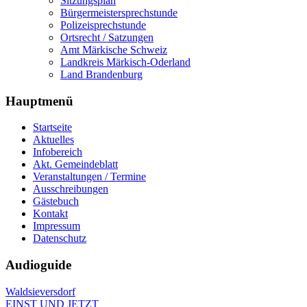
Sitzungsplan
Bürgermeistersprechstunde
Polizeisprechstunde
Ortsrecht / Satzungen
Amt Märkische Schweiz
Landkreis Märkisch-Oderland
Land Brandenburg
Hauptmenü
Startseite
Aktuelles
Infobereich
Akt. Gemeindeblatt
Veranstaltungen / Termine
Ausschreibungen
Gästebuch
Kontakt
Impressum
Datenschutz
Audioguide
Waldsieversdorf
EINST UND JETZT