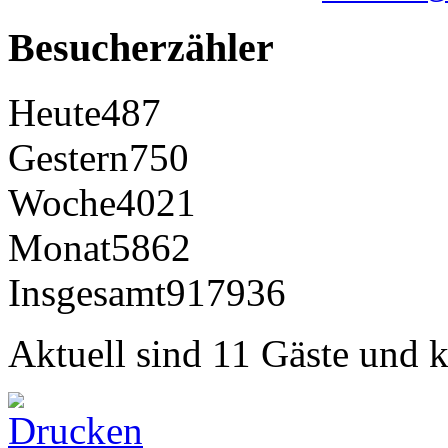
Besucherzähler
Heute
487
Gestern
750
Woche
4021
Monat
5862
Insgesamt
917936
Aktuell sind 11 Gäste und k