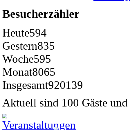
Besucherzähler
Heute
594
Gestern
835
Woche
595
Monat
8065
Insgesamt
920139
Aktuell sind 100 Gäste und 