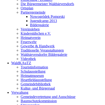
Die Bürgermeister Waldsieversdorfs
Ortsplan
Partnergemeinde
Nowogródek Pomorski
Jugendcamp 2013
Bildergalerie
Vereinsleben
Kinderstübchen e.V.
Heimatverein
Feuerwehr
Gewerbe & Handwerk
Traditionelle Veranstaltungen
Waldsieversdorfer Bildergalerie
Videothek
WaldKAuTZ
Touristinformation
Schulausstellung
Heimatmuseum
Heartfieldausstellung
Gemeindebibliothek
Kultur- und Bürgersaal
Verwaltung
Gemeindevertretung und Ausschüsse
Baumschutzkommission