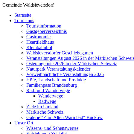
Gemeinde Waldsieversdorf
Startseite
Tourismus
Touristinformation
Gastgeberverzeichnis
Gastronomie
Heartfieldhaus
Kleinbahnhof
Waldsieversdorfer Geschiebegarten
Veranstaltungen August 2026 in der Märkischen Schwei
Osterangebote 2026 in der Märkischen Schweiz
Naturpark Veranstaltungskalender
Vorweihnachtliche Veranstaltungen 2025
Höfe, Landschaft und Produkte
Familienpass Brandenburg
Rad- und Wanderwege
Wanderwege
Radwege
Ziele im Umland
Märkische Schweiz
Galerie "Zum Alten Warmbad" Buckow
Unser Ort
Wissens- und Sehenswertes
Entstehung / Zeittafel