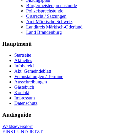
Sitzungsplan
Bürgermeistersprechstunde
Polizeisprechstunde
Ortsrecht / Satzungen
Amt Märkische Schweiz
Landkreis Märkisch-Oderland
Land Brandenburg
Hauptmenü
Startseite
Aktuelles
Infobereich
Akt. Gemeindeblatt
Veranstaltungen / Termine
Ausschreibungen
Gästebuch
Kontakt
Impressum
Datenschutz
Audioguide
Waldsieversdorf
EINST UND JETZT