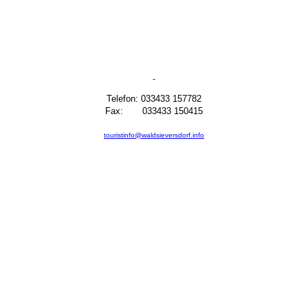
Telefon: 033433 157782
Fax: 033433 150415
touristinfo@waldsieversdorf.info