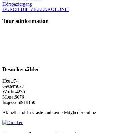
Hörspaziergang
DURCH DIE VILLENKOLONIE
Touristinformation
Besucherzähler
Heute
74
Gestern
627
Woche
4235
Monat
6076
Insgesamt
918150
Aktuell sind 15 Gäste und keine Mitglieder online