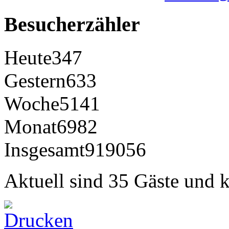
Besucherzähler
Heute
347
Gestern
633
Woche
5141
Monat
6982
Insgesamt
919056
Aktuell sind 35 Gäste und k