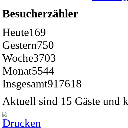
Besucherzähler
Heute
169
Gestern
750
Woche
3703
Monat
5544
Insgesamt
917618
Aktuell sind 15 Gäste und k