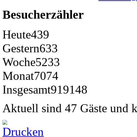
Besucherzähler
Heute
439
Gestern
633
Woche
5233
Monat
7074
Insgesamt
919148
Aktuell sind 47 Gäste und k