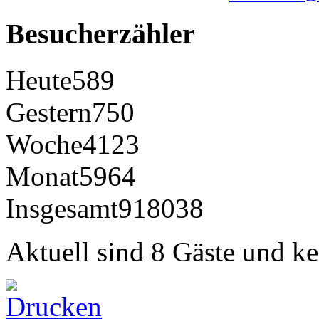
Besucherzähler
Heute
589
Gestern
750
Woche
4123
Monat
5964
Insgesamt
918038
Aktuell sind 8 Gäste und ke