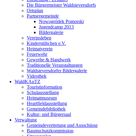
Die Bürgermeister Waldsieversdorfs
Ortsplan
Partnergemeinde
Nowogródek Pomorski
Jugendcamp 2013
Bildergalerie
Vereinsleben
Kinderstübchen e.V.
Heimatverein
Feuerwehr
Gewerbe & Handwerk
Traditionelle Veranstaltungen
Waldsieversdorfer Bildergalerie
Videothek
WaldKAuTZ
Touristinformation
Schulausstellung
Heimatmuseum
Heartfieldausstellung
Gemeindebibliothek
Kultur- und Bürgersaal
Verwaltung
Gemeindevertretung und Ausschüsse
Baumschutzkommission