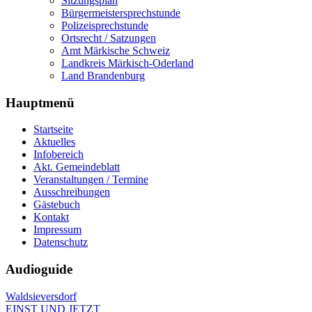
Sitzungsplan
Bürgermeistersprechstunde
Polizeisprechstunde
Ortsrecht / Satzungen
Amt Märkische Schweiz
Landkreis Märkisch-Oderland
Land Brandenburg
Hauptmenü
Startseite
Aktuelles
Infobereich
Akt. Gemeindeblatt
Veranstaltungen / Termine
Ausschreibungen
Gästebuch
Kontakt
Impressum
Datenschutz
Audioguide
Waldsieversdorf
EINST UND JETZT