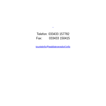
Telefon: 033433 157782
Fax: 033433 150415
touristinfo@waldsieversdorf.info