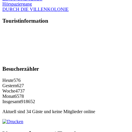
Hörspaziergang
DURCH DIE VILLENKOLONIE
Touristinformation
Besucherzähler
Heute
576
Gestern
627
Woche
4737
Monat
6578
Insgesamt
918652
Aktuell sind 34 Gäste und keine Mitglieder online