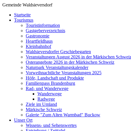
Gemeinde Waldsieversdorf
Startseite
Tourismus
Touristinformation
Gastgeberverzeichnis
Gastronomie
Heartfieldhaus
Kleinbahnhof
Waldsieversdorfer Geschiebegarten
Veranstaltungen August 2026 in der Märkischen Schwei
Osterangebote 2026 in der Märkischen Schweiz
Naturpark Veranstaltungskalender
Vorweihnachtliche Veranstaltungen 2025
Höfe, Landschaft und Produkte
Familienpass Brandenburg
Rad- und Wanderwege
Wanderwege
Radwege
Ziele im Umland
Märkische Schweiz
Galerie "Zum Alten Warmbad" Buckow
Unser Ort
Wissens- und Sehenswertes
Entstehung / Zeittafel