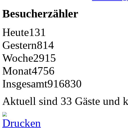
Besucherzähler
Heute
131
Gestern
814
Woche
2915
Monat
4756
Insgesamt
916830
Aktuell sind 33 Gäste und k