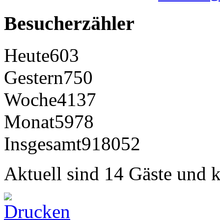
Besucherzähler
Heute
603
Gestern
750
Woche
4137
Monat
5978
Insgesamt
918052
Aktuell sind 14 Gäste und k