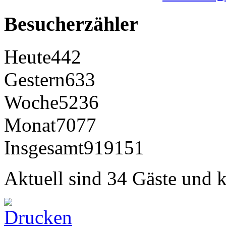
Besucherzähler
Heute
442
Gestern
633
Woche
5236
Monat
7077
Insgesamt
919151
Aktuell sind 34 Gäste und k