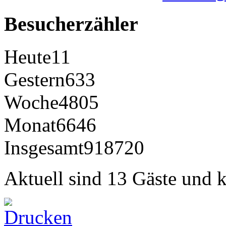
Besucherzähler
Heute
11
Gestern
633
Woche
4805
Monat
6646
Insgesamt
918720
Aktuell sind 13 Gäste und k