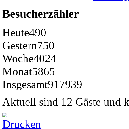
Besucherzähler
Heute
490
Gestern
750
Woche
4024
Monat
5865
Insgesamt
917939
Aktuell sind 12 Gäste und k