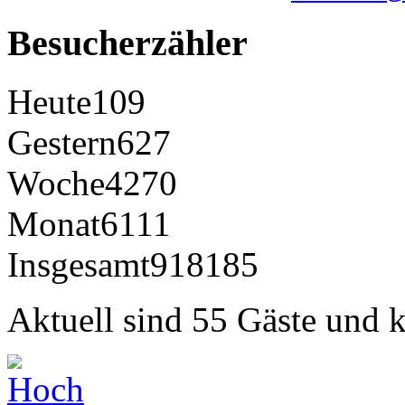
Besucherzähler
Heute
109
Gestern
627
Woche
4270
Monat
6111
Insgesamt
918185
Aktuell sind 55 Gäste und k