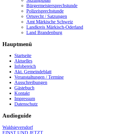
Sitzungsplan
Bürgermeistersprechstunde
Polizeisprechstunde
Ortsrecht / Satzungen
Amt Märkische Schweiz
Landkreis Märkisch-Oderland
Land Brandenburg
Hauptmenü
Startseite
Aktuelles
Infobereich
Akt. Gemeindeblatt
Veranstaltungen / Termine
Ausschreibungen
Gästebuch
Kontakt
Impressum
Datenschutz
Audioguide
Waldsieversdorf
EINST UND JETZT