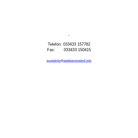
Telefon: 033433 157782
Fax: 033433 150415
touristinfo@waldsieversdorf.info