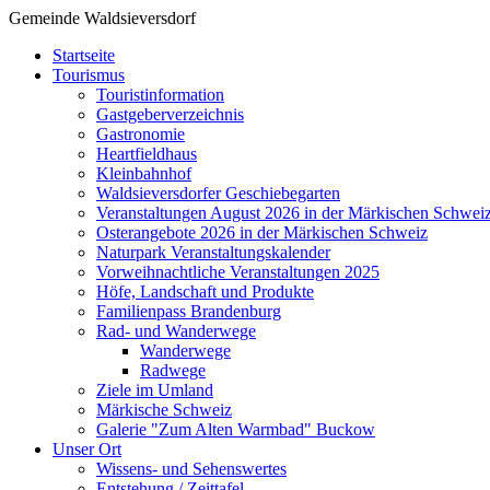
Gemeinde Waldsieversdorf
Startseite
Tourismus
Touristinformation
Gastgeberverzeichnis
Gastronomie
Heartfieldhaus
Kleinbahnhof
Waldsieversdorfer Geschiebegarten
Veranstaltungen August 2026 in der Märkischen Schwei
Osterangebote 2026 in der Märkischen Schweiz
Naturpark Veranstaltungskalender
Vorweihnachtliche Veranstaltungen 2025
Höfe, Landschaft und Produkte
Familienpass Brandenburg
Rad- und Wanderwege
Wanderwege
Radwege
Ziele im Umland
Märkische Schweiz
Galerie "Zum Alten Warmbad" Buckow
Unser Ort
Wissens- und Sehenswertes
Entstehung / Zeittafel