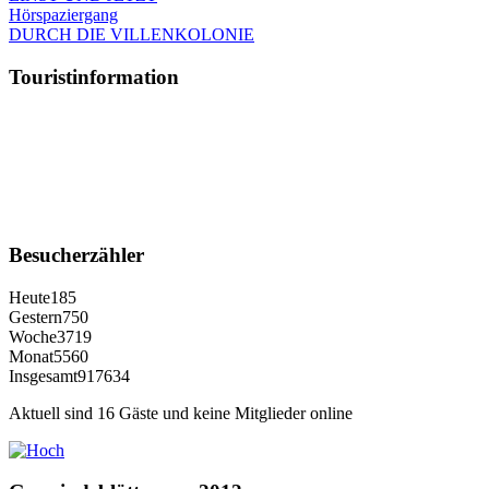
Hörspaziergang
DURCH DIE VILLENKOLONIE
Touristinformation
Besucherzähler
Heute
185
Gestern
750
Woche
3719
Monat
5560
Insgesamt
917634
Aktuell sind 16 Gäste und keine Mitglieder online