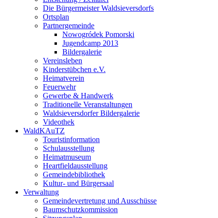
Die Bürgermeister Waldsieversdorfs
Ortsplan
Partnergemeinde
Nowogródek Pomorski
Jugendcamp 2013
Bildergalerie
Vereinsleben
Kinderstübchen e.V.
Heimatverein
Feuerwehr
Gewerbe & Handwerk
Traditionelle Veranstaltungen
Waldsieversdorfer Bildergalerie
Videothek
WaldKAuTZ
Touristinformation
Schulausstellung
Heimatmuseum
Heartfieldausstellung
Gemeindebibliothek
Kultur- und Bürgersaal
Verwaltung
Gemeindevertretung und Ausschüsse
Baumschutzkommission