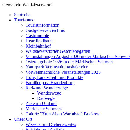
Gemeinde Waldsieversdorf
Startseite
Tourismus
Touristinformation
Gastgeberverzeichnis
Gastronomie
Heartfieldhaus
Kleinbahnhof
Waldsieversdorfer Geschiebegarten
Veranstaltungen August 2026 in der Märkischen Schwei
Osterangebote 2026 in der Märkischen Schweiz
Naturpark Veranstaltungskalender
Vorweihnachtliche Veranstaltungen 2025
Höfe, Landschaft und Produkte
Familienpass Brandenburg
Rad- und Wanderwege
Wanderwege
Radwege
Ziele im Umland
Märkische Schweiz
Galerie "Zum Alten Warmbad" Buckow
Unser Ort
Wissens- und Sehenswertes
Entstehung / Zeittafel