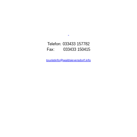
Telefon: 033433 157782
Fax: 033433 150415
touristinfo@waldsieversdorf.info