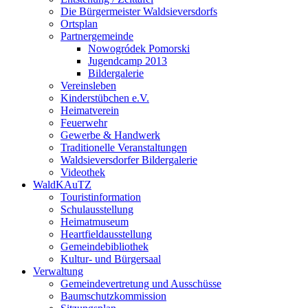
Die Bürgermeister Waldsieversdorfs
Ortsplan
Partnergemeinde
Nowogródek Pomorski
Jugendcamp 2013
Bildergalerie
Vereinsleben
Kinderstübchen e.V.
Heimatverein
Feuerwehr
Gewerbe & Handwerk
Traditionelle Veranstaltungen
Waldsieversdorfer Bildergalerie
Videothek
WaldKAuTZ
Touristinformation
Schulausstellung
Heimatmuseum
Heartfieldausstellung
Gemeindebibliothek
Kultur- und Bürgersaal
Verwaltung
Gemeindevertretung und Ausschüsse
Baumschutzkommission