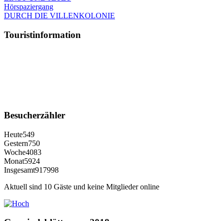
Hörspaziergang
DURCH DIE VILLENKOLONIE
Touristinformation
Besucherzähler
Heute
549
Gestern
750
Woche
4083
Monat
5924
Insgesamt
917998
Aktuell sind 10 Gäste und keine Mitglieder online