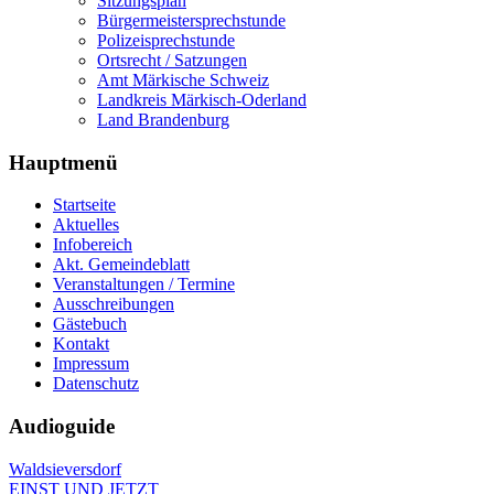
Sitzungsplan
Bürgermeistersprechstunde
Polizeisprechstunde
Ortsrecht / Satzungen
Amt Märkische Schweiz
Landkreis Märkisch-Oderland
Land Brandenburg
Hauptmenü
Startseite
Aktuelles
Infobereich
Akt. Gemeindeblatt
Veranstaltungen / Termine
Ausschreibungen
Gästebuch
Kontakt
Impressum
Datenschutz
Audioguide
Waldsieversdorf
EINST UND JETZT