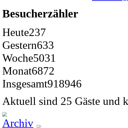
Besucherzähler
Heute
237
Gestern
633
Woche
5031
Monat
6872
Insgesamt
918946
Aktuell sind 25 Gäste und k