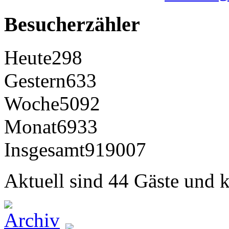
Besucherzähler
Heute
298
Gestern
633
Woche
5092
Monat
6933
Insgesamt
919007
Aktuell sind 44 Gäste und k