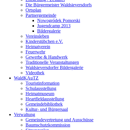
Die Bürgermeister Waldsieversdorfs
Ortsplan
Partnergemeinde
Nowogródek Pomorski
Jugendcamp 2013
Bildergalerie
Vereinsleben
Kinderstübchen e.V.
Heimatverein
Feuerwehr
Gewerbe & Handwerk
Traditionelle Veranstaltungen
Waldsieversdorfer Bildergalerie
Videothek
WaldKAuTZ
Touristinformation
Schulausstellung
Heimatmuseum
Heartfieldausstellung
Gemeindebibliothek
Kultur- und Bürgersaal
Verwaltung
Gemeindevertretung und Ausschüsse
Baumschutzkommission