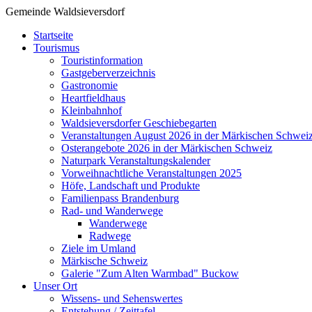
Gemeinde Waldsieversdorf
Startseite
Tourismus
Touristinformation
Gastgeberverzeichnis
Gastronomie
Heartfieldhaus
Kleinbahnhof
Waldsieversdorfer Geschiebegarten
Veranstaltungen August 2026 in der Märkischen Schwei
Osterangebote 2026 in der Märkischen Schweiz
Naturpark Veranstaltungskalender
Vorweihnachtliche Veranstaltungen 2025
Höfe, Landschaft und Produkte
Familienpass Brandenburg
Rad- und Wanderwege
Wanderwege
Radwege
Ziele im Umland
Märkische Schweiz
Galerie "Zum Alten Warmbad" Buckow
Unser Ort
Wissens- und Sehenswertes
Entstehung / Zeittafel