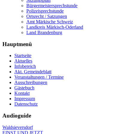
Sitzungsplan
Bürgermeistersprechstunde
Polizeisprechstunde
Ortsrecht / Satzungen
Amt Märkische Schweiz
Landkreis Märkisch-Oderland
Land Brandenburg
Hauptmenü
Startseite
Aktuelles
Infobereich
Akt. Gemeindeblatt
Veranstaltungen / Termine
Ausschreibungen
Gästebuch
Kontakt
Impressum
Datenschutz
Audioguide
Waldsieversdorf
EINST UND JETZT