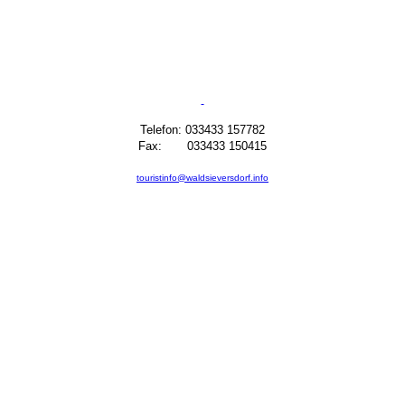
Telefon: 033433 157782
Fax: 033433 150415
touristinfo@waldsieversdorf.info