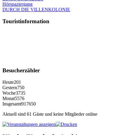
Hörspaziergang
DURCH DIE VILLENKOLONIE
Touristinformation
Besucherzähler
Heute
201
Gestern
750
Woche
3735
Monat
5576
Insgesamt
917650
Aktuell sind 61 Gäste und keine Mitglieder online