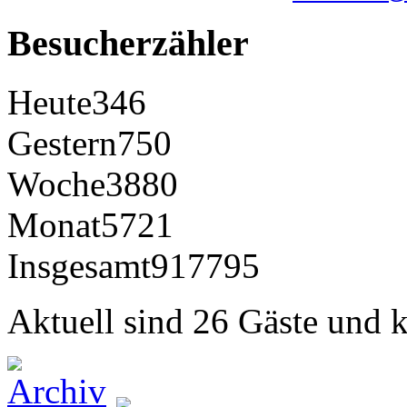
Besucherzähler
Heute
346
Gestern
750
Woche
3880
Monat
5721
Insgesamt
917795
Aktuell sind 26 Gäste und k