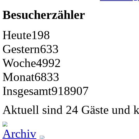
Besucherzähler
Heute
198
Gestern
633
Woche
4992
Monat
6833
Insgesamt
918907
Aktuell sind 24 Gäste und k