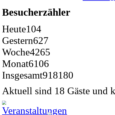
Besucherzähler
Heute
104
Gestern
627
Woche
4265
Monat
6106
Insgesamt
918180
Aktuell sind 18 Gäste und k