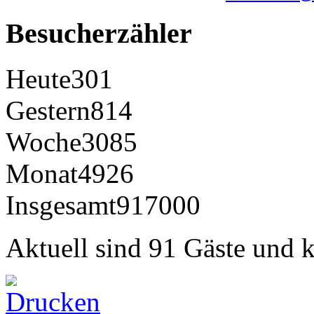
Besucherzähler
Heute
301
Gestern
814
Woche
3085
Monat
4926
Insgesamt
917000
Aktuell sind 91 Gäste und k