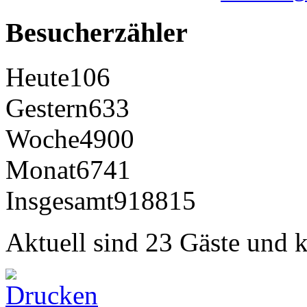
Besucherzähler
Heute
106
Gestern
633
Woche
4900
Monat
6741
Insgesamt
918815
Aktuell sind 23 Gäste und k