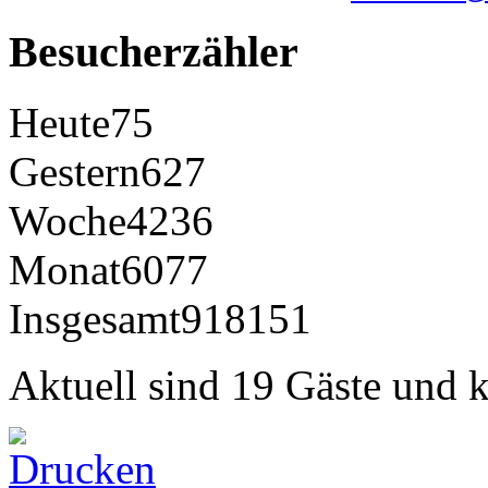
Besucherzähler
Heute
75
Gestern
627
Woche
4236
Monat
6077
Insgesamt
918151
Aktuell sind 19 Gäste und k