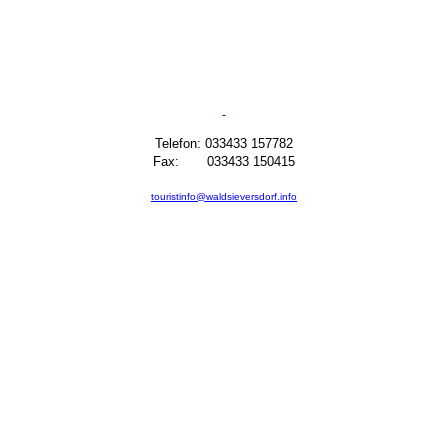
Telefon: 033433 157782
Fax: 033433 150415
touristinfo@waldsieversdorf.info