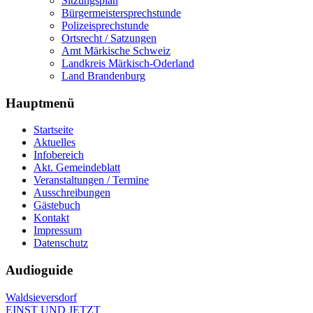
Sitzungsplan
Bürgermeistersprechstunde
Polizeisprechstunde
Ortsrecht / Satzungen
Amt Märkische Schweiz
Landkreis Märkisch-Oderland
Land Brandenburg
Hauptmenü
Startseite
Aktuelles
Infobereich
Akt. Gemeindeblatt
Veranstaltungen / Termine
Ausschreibungen
Gästebuch
Kontakt
Impressum
Datenschutz
Audioguide
Waldsieversdorf
EINST UND JETZT