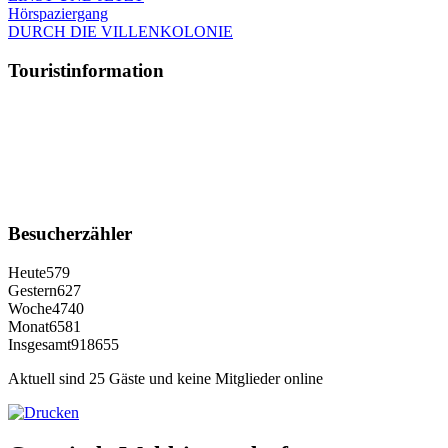
Hörspaziergang
DURCH DIE VILLENKOLONIE
Touristinformation
Besucherzähler
Heute
579
Gestern
627
Woche
4740
Monat
6581
Insgesamt
918655
Aktuell sind 25 Gäste und keine Mitglieder online