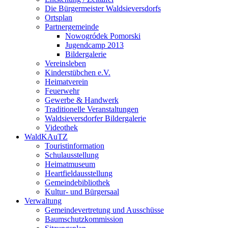
Die Bürgermeister Waldsieversdorfs
Ortsplan
Partnergemeinde
Nowogródek Pomorski
Jugendcamp 2013
Bildergalerie
Vereinsleben
Kinderstübchen e.V.
Heimatverein
Feuerwehr
Gewerbe & Handwerk
Traditionelle Veranstaltungen
Waldsieversdorfer Bildergalerie
Videothek
WaldKAuTZ
Touristinformation
Schulausstellung
Heimatmuseum
Heartfieldausstellung
Gemeindebibliothek
Kultur- und Bürgersaal
Verwaltung
Gemeindevertretung und Ausschüsse
Baumschutzkommission