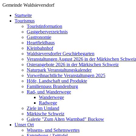
Gemeinde Waldsieversdorf
Startseite
Tourismus
Touristinformation
Gastgeberverzeichnis
Gastronomie
Heartfieldhaus
Kleinbahnhof
Waldsieversdorfer Geschiebegarten
Veranstaltungen August 2026 in der Märkischen Schwei
Osterangebote 2026 in der Märkischen Schweiz
Naturpark Veranstaltungskalender
Vorweihnachtliche Veranstaltungen 2025
Höfe, Landschaft und Produkte
Familienpass Brandenburg
Rad- und Wanderwege
Wanderwege
Radwege
Ziele im Umland
Märkische Schweiz
Galerie "Zum Alten Warmbad" Buckow
Unser Ort
Wissens- und Sehenswertes
Entstehung / Zeittafel