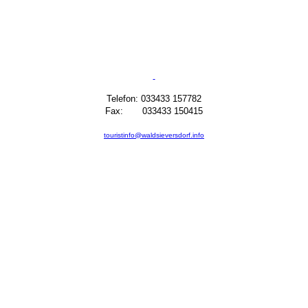
Telefon: 033433 157782
Fax: 033433 150415
touristinfo@waldsieversdorf.info