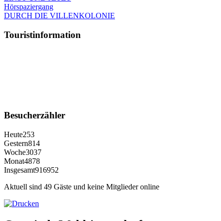
Hörspaziergang
DURCH DIE VILLENKOLONIE
Touristinformation
Besucherzähler
Heute
253
Gestern
814
Woche
3037
Monat
4878
Insgesamt
916952
Aktuell sind 49 Gäste und keine Mitglieder online