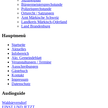
Sitzungsplan
Bürgermeistersprechstunde
Polizeisprechstunde
Ortsrecht / Satzungen
Amt Märkische Schweiz
Landkreis Märkisch-Oderland
Land Brandenburg
Hauptmenü
Startseite
Aktuelles
Infobereich
Akt. Gemeindeblatt
Veranstaltungen / Termine
Ausschreibungen
Gästebuch
Kontakt
Impressum
Datenschutz
Audioguide
Waldsieversdorf
EINST UND JETZT