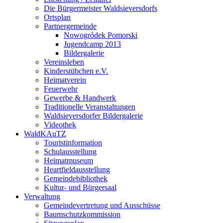
Die Bürgermeister Waldsieversdorfs
Ortsplan
Partnergemeinde
Nowogródek Pomorski
Jugendcamp 2013
Bildergalerie
Vereinsleben
Kinderstübchen e.V.
Heimatverein
Feuerwehr
Gewerbe & Handwerk
Traditionelle Veranstaltungen
Waldsieversdorfer Bildergalerie
Videothek
WaldKAuTZ
Touristinformation
Schulausstellung
Heimatmuseum
Heartfieldausstellung
Gemeindebibliothek
Kultur- und Bürgersaal
Verwaltung
Gemeindevertretung und Ausschüsse
Baumschutzkommission