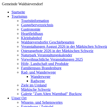
Gemeinde Waldsieversdorf
Startseite
Tourismus
Touristinformation
Gastgeberverzeichnis
Gastronomie
Heartfieldhaus
Kleinbahnhof
Waldsieversdorfer Geschiebegarten
Veranstaltungen August 2026 in der Märkischen Schwei
Osterangebote 2026 in der Märkischen Schweiz
Naturpark Veranstaltungskalender
Vorweihnachtliche Veranstaltungen 2025
Höfe, Landschaft und Produkte
Familienpass Brandenburg
Rad- und Wanderwege
Wanderwege
Radwege
Ziele im Umland
Märkische Schweiz
Galerie "Zum Alten Warmbad" Buckow
Unser Ort
Wissens- und Sehenswertes
Entstehung / Zeittafel