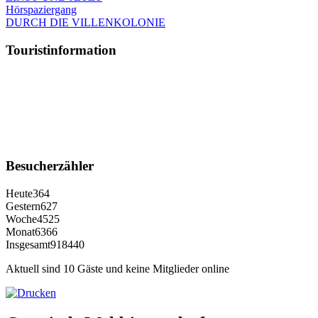
Hörspaziergang
DURCH DIE VILLENKOLONIE
Touristinformation
Besucherzähler
Heute
364
Gestern
627
Woche
4525
Monat
6366
Insgesamt
918440
Aktuell sind 10 Gäste und keine Mitglieder online