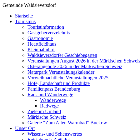
Gemeinde Waldsieversdorf
Startseite
Tourismus
Touristinformation
Gastgeberverzeichnis
Gastronomie
Heartfieldhaus
Kleinbahnhof
Waldsieversdorfer Geschiebegarten
Veranstaltungen August 2026 in der Märkischen Schwei
Osterangebote 2026 in der Märkischen Schweiz
Naturpark Veranstaltungskalender
Vorweihnachtliche Veranstaltungen 2025
Höfe, Landschaft und Produkte
Familienpass Brandenburg
Rad- und Wanderwege
Wanderwege
Radwege
Ziele im Umland
Märkische Schweiz
Galerie "Zum Alten Warmbad" Buckow
Unser Ort
Wissens- und Sehenswertes
Entstehung / Zeittafel