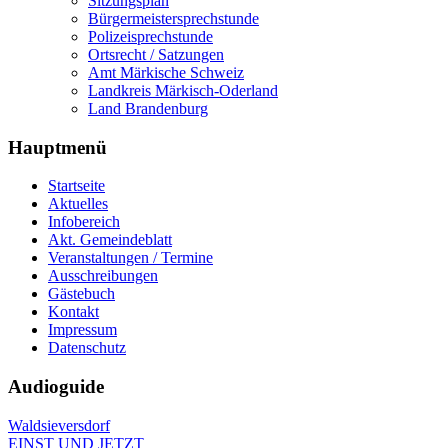
Sitzungsplan
Bürgermeistersprechstunde
Polizeisprechstunde
Ortsrecht / Satzungen
Amt Märkische Schweiz
Landkreis Märkisch-Oderland
Land Brandenburg
Hauptmenü
Startseite
Aktuelles
Infobereich
Akt. Gemeindeblatt
Veranstaltungen / Termine
Ausschreibungen
Gästebuch
Kontakt
Impressum
Datenschutz
Audioguide
Waldsieversdorf
EINST UND JETZT