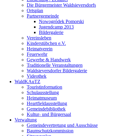
Die Bürgermeister Waldsieversdorfs
Ortsplan
Partnergemeinde
Nowogródek Pomorski
Jugendcamp 2013
Bildergalerie
Vereinsleben
Kinderstübchen e.V.
Heimatverein
Feuerwehr
Gewerbe & Handwerk
Traditionelle Veranstaltungen
Waldsieversdorfer Bildergalerie
Videothek
WaldKAuTZ
Touristinformation
Schulausstellung
Heimatmuseum
Heartfieldausstellung
Gemeindebibliothek
Kultur- und Bürgersaal
Verwaltung
Gemeindevertretung und Ausschüsse
Baumschutzkommission