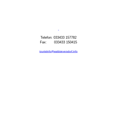
Telefon: 033433 157782
Fax: 033433 150415
touristinfo@waldsieversdorf.info