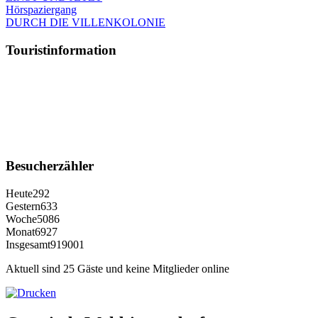
Hörspaziergang
DURCH DIE VILLENKOLONIE
Touristinformation
Besucherzähler
Heute
292
Gestern
633
Woche
5086
Monat
6927
Insgesamt
919001
Aktuell sind 25 Gäste und keine Mitglieder online