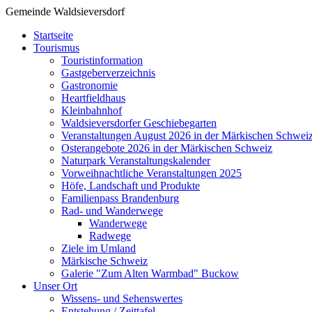
Gemeinde Waldsieversdorf
Startseite
Tourismus
Touristinformation
Gastgeberverzeichnis
Gastronomie
Heartfieldhaus
Kleinbahnhof
Waldsieversdorfer Geschiebegarten
Veranstaltungen August 2026 in der Märkischen Schwei
Osterangebote 2026 in der Märkischen Schweiz
Naturpark Veranstaltungskalender
Vorweihnachtliche Veranstaltungen 2025
Höfe, Landschaft und Produkte
Familienpass Brandenburg
Rad- und Wanderwege
Wanderwege
Radwege
Ziele im Umland
Märkische Schweiz
Galerie "Zum Alten Warmbad" Buckow
Unser Ort
Wissens- und Sehenswertes
Entstehung / Zeittafel