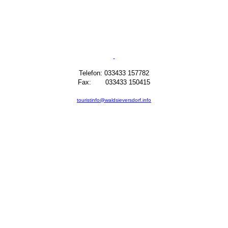
Telefon: 033433 157782
Fax: 033433 150415
touristinfo@waldsieversdorf.info