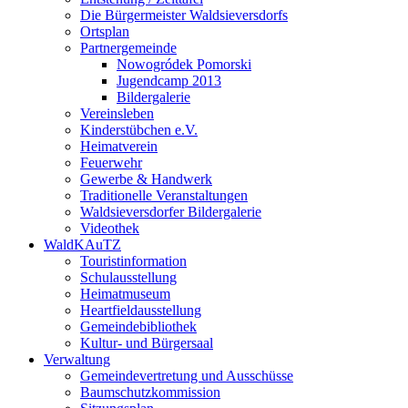
Die Bürgermeister Waldsieversdorfs
Ortsplan
Partnergemeinde
Nowogródek Pomorski
Jugendcamp 2013
Bildergalerie
Vereinsleben
Kinderstübchen e.V.
Heimatverein
Feuerwehr
Gewerbe & Handwerk
Traditionelle Veranstaltungen
Waldsieversdorfer Bildergalerie
Videothek
WaldKAuTZ
Touristinformation
Schulausstellung
Heimatmuseum
Heartfieldausstellung
Gemeindebibliothek
Kultur- und Bürgersaal
Verwaltung
Gemeindevertretung und Ausschüsse
Baumschutzkommission