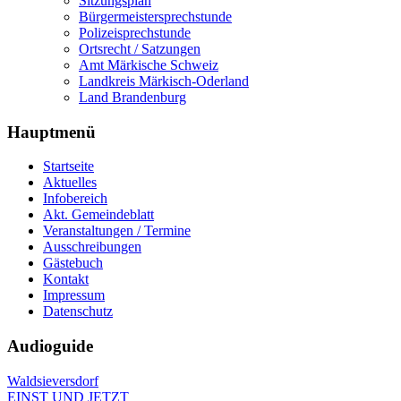
Sitzungsplan
Bürgermeistersprechstunde
Polizeisprechstunde
Ortsrecht / Satzungen
Amt Märkische Schweiz
Landkreis Märkisch-Oderland
Land Brandenburg
Hauptmenü
Startseite
Aktuelles
Infobereich
Akt. Gemeindeblatt
Veranstaltungen / Termine
Ausschreibungen
Gästebuch
Kontakt
Impressum
Datenschutz
Audioguide
Waldsieversdorf
EINST UND JETZT