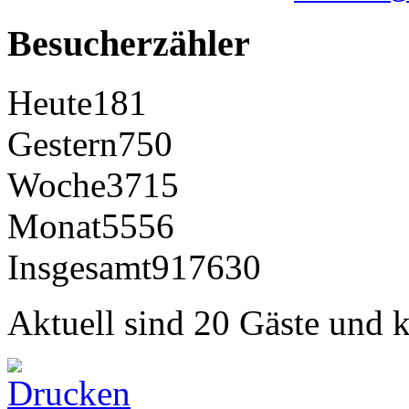
Besucherzähler
Heute
181
Gestern
750
Woche
3715
Monat
5556
Insgesamt
917630
Aktuell sind 20 Gäste und k